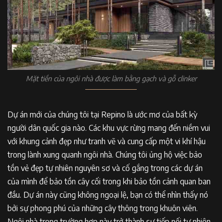
Mặt tiền của ngôi nhà được làm bằng gạch và gỗ clinker
Dự án mới của chúng tôi tại Repino là ước mơ của bất kỳ
người dân quốc gia nào. Các khu vực rừng mang đến niềm vui
với khung cảnh đẹp như tranh vẽ và cung cấp một vi khí hậu
trong lành xung quanh ngôi nhà. Chúng tôi ủng hộ việc bảo
tồn vẻ đẹp tự nhiên nguyên sơ và cố gắng trong các dự án
của mình để bảo tồn cây cối trong khi bảo tồn cảnh quan ban
đầu. Dự án này cũng không ngoại lệ, bạn có thể nhìn thấy nó
bởi sự phong phú của những cây thông trong khuôn viên.
Ngôi nhà trong trường hợp này trở thành sự tiếp nối tự nhiên