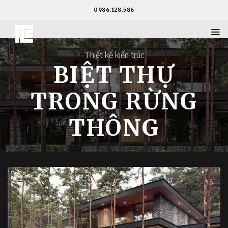
Skip
0986.128.586
to
content
Thiết kế kiến ​​trúc
BIỆT THỰ
TRONG RỪNG
THÔNG