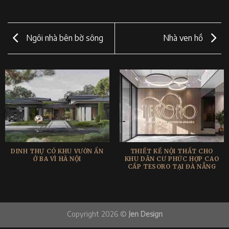
Ngôi nhà bên bờ sông
Nhà ven hồ
DINH THỰ CÓ KHU VƯỜN ẨN
THIẾT KẾ NỘI THẤT CHO
Ở BA VÌ HÀ NỘI
KHU DÂN CƯ PHỨC HỢP CAO
CẤP TESORO TẠI ĐÀ NẴNG
Copyright 2026 ©
Jen Design