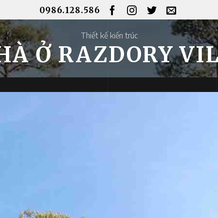
0986.128.586
Thiết kế kiến ​​trúc
HÀ Ở RAZDORY VIL