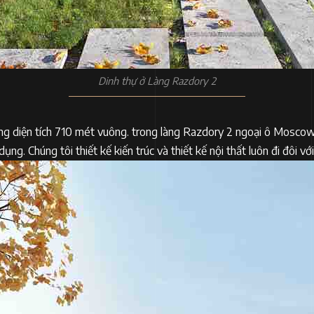
Dinh thự ở Làng Razdory 2
ổng diện tích 710 mét vuông. trong làng Razdory 2 ngoại ô Moscow.
g. Chúng tôi thiết kế kiến ​​trúc và thiết kế nội thất luôn đi đôi vớ