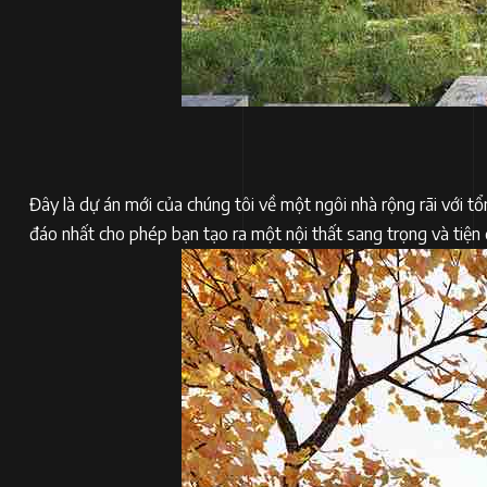
Đây là dự án mới của chúng tôi về một ngôi nhà rộng rãi với t
đáo nhất cho phép bạn tạo ra một nội thất sang trọng và tiện dụn